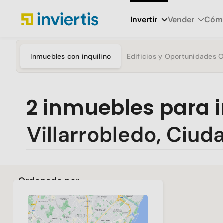
Invertir
Vender
Cómo
Inmuebles con inquilino
Edificios y Oportunidades 
2
inmuebles para i
Ordenado por
Más reciente