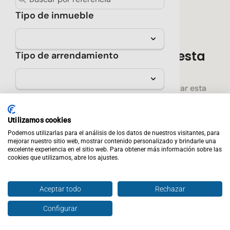
Tipo de inmueble
No hay resultados para esta
Tipo de arrendamiento
búsqueda
Prueba seleccionar menos filtros o guardar esta
Sólo verificados
búsqueda para enterarte cuando encontremos una
propiedad que cumpla con los requisitos que
★ Destacados
Utilizamos cookies
seleccionaste.
Podemos utilizarlas para el análisis de los datos de nuestros visitantes, para
Precio
mejorar nuestro sitio web, mostrar contenido personalizado y brindarle una
Crear alerta
excelente experiencia en el sitio web. Para obtener más información sobre las
cookies que utilizamos, abre los ajustes.
Rentabilidad mínima
Aceptar todo
Rechazar
Propiedades sugeridas
Configurar
Calidad de la zona