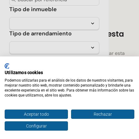
Tipo de inmueble
No hay resultados para esta
Tipo de arrendamiento
búsqueda
Prueba seleccionar menos filtros o guardar esta
Sólo verificados
búsqueda para enterarte cuando encontremos una
propiedad que cumpla con los requisitos que
★ Destacados
Utilizamos cookies
seleccionaste.
Podemos utilizarlas para el análisis de los datos de nuestros visitantes, para
Precio
mejorar nuestro sitio web, mostrar contenido personalizado y brindarle una
Crear alerta
excelente experiencia en el sitio web. Para obtener más información sobre las
cookies que utilizamos, abre los ajustes.
Rentabilidad mínima
Aceptar todo
Rechazar
Propiedades sugeridas
Configurar
Calidad de la zona