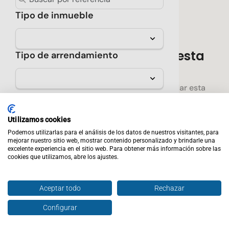
Tipo de inmueble
No hay resultados para esta
Tipo de arrendamiento
búsqueda
Prueba seleccionar menos filtros o guardar esta
Sólo verificados
búsqueda para enterarte cuando encontremos una
propiedad que cumpla con los requisitos que
★ Destacados
Utilizamos cookies
seleccionaste.
Podemos utilizarlas para el análisis de los datos de nuestros visitantes, para
Precio
mejorar nuestro sitio web, mostrar contenido personalizado y brindarle una
Crear alerta
excelente experiencia en el sitio web. Para obtener más información sobre las
cookies que utilizamos, abre los ajustes.
Rentabilidad mínima
Aceptar todo
Rechazar
Propiedades sugeridas
Configurar
Calidad de la zona