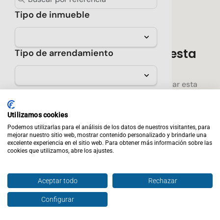
Tipo de inmueble
No hay resultados para esta
Tipo de arrendamiento
búsqueda
Prueba seleccionar menos filtros o guardar esta
Sólo verificados
búsqueda para enterarte cuando encontremos una
propiedad que cumpla con los requisitos que
★ Destacados
Utilizamos cookies
seleccionaste.
Podemos utilizarlas para el análisis de los datos de nuestros visitantes, para
Precio
mejorar nuestro sitio web, mostrar contenido personalizado y brindarle una
Crear alerta
excelente experiencia en el sitio web. Para obtener más información sobre las
cookies que utilizamos, abre los ajustes.
Rentabilidad mínima
Aceptar todo
Rechazar
Propiedades sugeridas
Configurar
Calidad de la zona