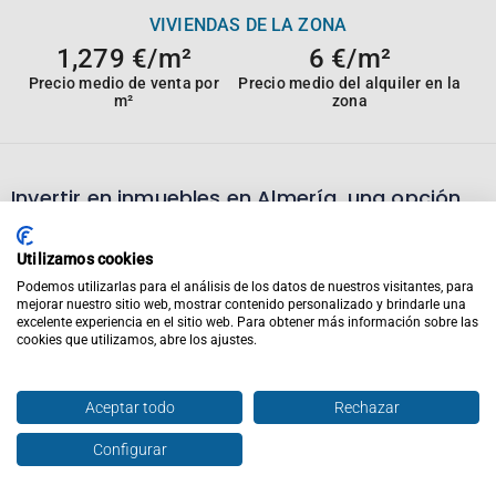
VIVIENDAS DE LA ZONA
1,279 €/m²
6 €/m²
Precio medio de venta por
Precio medio del alquiler en la
m²
zona
Invertir en inmuebles en
Almería,
una opción
diferente
Calidad de la provincia
Utilizamos cookies
Podemos utilizarlas para el análisis de los datos de nuestros visitantes, para
mejorar nuestro sitio web, mostrar contenido personalizado y brindarle una
Si estás buscando invertir en inmuebles en
Almería,
te
excelente experiencia en el sitio web. Para obtener más información sobre las
interesará saber algunos datos de la ciudad para tomar
cookies que utilizamos, abre los ajustes.
decisiones acertadas.
Aceptar todo
Rechazar
Almería
cuenta con una superficie de
8,775.76km²
y
tiene
731,792
habitantes.
Configurar
Para conocer mejor las opciones según tus necesidades,