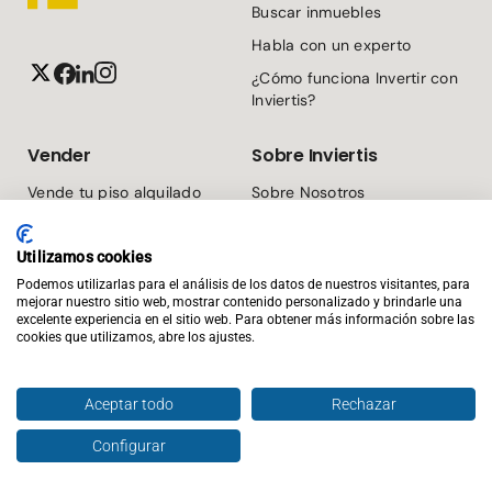
Buscar inmuebles
Habla con un experto
¿Cómo funciona Invertir con
Inviertis?
Vender
Sobre Inviertis
Vende tu piso alquilado
Sobre Nosotros
Infórmate gratis
Blog para inversionistas
Utilizamos cookies
Servicios
Podemos utilizarlas para el análisis de los datos de nuestros visitantes, para
mejorar nuestro sitio web, mostrar contenido personalizado y brindarle una
Contacto
excelente experiencia en el sitio web. Para obtener más información sobre las
cookies que utilizamos, abre los ajustes.
(+34) 919 49 79 69
Crear cuenta
info@inviertispro.com
Aceptar todo
Rechazar
Te llamamos
Configurar