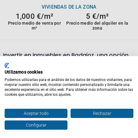
VIVIENDAS DE LA ZONA
1,000 €/m²
5 €/m²
Precio medio de venta por
Precio medio del alquiler en la
m²
zona
Invertir en inmuebles en
Badajoz,
una opción
diferente
Calidad de la provincia
Utilizamos cookies
Podemos utilizarlas para el análisis de los datos de nuestros visitantes, para
mejorar nuestro sitio web, mostrar contenido personalizado y brindarle una
Si estás buscando invertir en inmuebles en
Badajoz,
te
excelente experiencia en el sitio web. Para obtener más información sobre las
interesará saber algunos datos de la ciudad para tomar
cookies que utilizamos, abre los ajustes.
decisiones acertadas.
Aceptar todo
Rechazar
Badajoz
cuenta con una superficie de
21,767.93km²
y
tiene
669,943
habitantes.
Configurar
Para conocer mejor las opciones según tus necesidades,