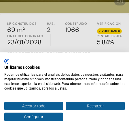
0/1
M² CONSTRUIDOS
HAB.
CONSTRUIDO
VERIFICACIÓN
69 m²
2
1966
✓
VERIFICADO
FINAL DEL CONTRATO
RENTAB. BRUTA
23/01/2028
5.84%
SOLO INVERSORES - INMUEBLE ALQUILADO
Propiedad con inquilino construida en el 1966 en Almería,
Utilizamos cookies
Almería. Es un piso en la planta baja , cuenta con 69 m2
construidos, distribuidos en recibidor, salón, cocina, 2
Podemos utilizarlas para el análisis de los datos de nuestros visitantes, para
mejorar nuestro sitio web, mostrar contenido personalizado y brindarle una
habitaciones y 1 baño. Además cuenta con trastero. y patio.
excelente experiencia en el sitio web. Para obtener más información sobre las
Cuenta con un Split en el salón.
cookies que utilizamos, abre los ajustes.
Inviertis es la web de inversión inmobiliaria nº1 en España.
En
inviertispro.com
puedes ver y comparar inmuebles en
Aceptar todo
Rechazar
rentabilidad en todo el país. Todos los activos publicados
son en EXCLUSIVA y están alquilados y al día de pago. Si
Configurar
Hablar con agente
entras en la web tendrás acceso al contrato de alquiler
vigente, renta mensual, rentabilidad y un completo análisis