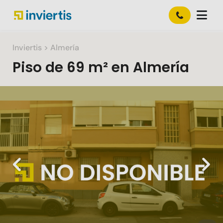
Inviertis
> Almería
Piso
de
69 m²
en
Almería
Slide 1 of 1
Previous
Nex