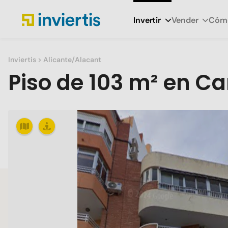
Invertir
Vender
Cómo
Inviertis
> Alicante/Alacant
Piso
de
103 m²
en
Cam
Slide 1 of 20