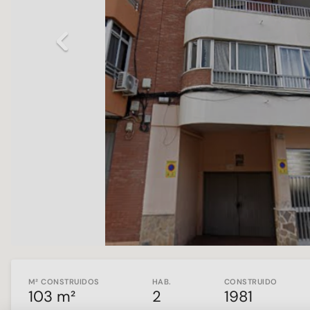
Previous
M² CONSTRUIDOS
HAB.
CONSTRUIDO
103 m²
2
1981