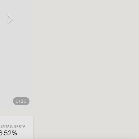
Next
0/20
RENTAB. BRUTA
6.52%