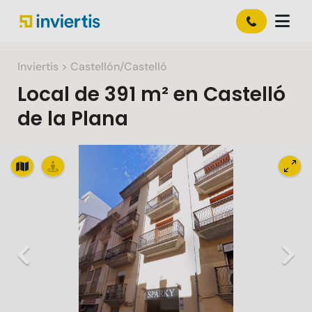
Inviertis
> Castellón/Castelló
Local
de
391 m²
en
Castelló
de la Plana
Slide 1 of 1
Previous
Nex