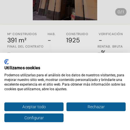
0/1
M² CONSTRUIDOS
HAB.
CONSTRUIDO
VERIFICACIÓN
391 m²
-
1925
-
FINAL DEL CONTRATO
RENTAB. BRUTA
-
-%
SOLO INVERSORES - INMUEBLE SIN INQUILINO
Utilizamos cookies
Propiedad sin inquilino construida en 1925 en Castello de la
Podemos utilizarlas para el análisis de los datos de nuestros visitantes, para
plana, Castellón. Es un local en la primera planta que cuenta
mejorar nuestro sitio web, mostrar contenido personalizado y brindarle una
excelente experiencia en el sitio web. Para obtener más información sobre las
con 340m2 útiles compuesta de tres naves, plata baja,
cookies que utilizamos, abre los ajustes.
entresuelo , dos pisos y desvanes, 2 baños.
Inviertis es la web de inversión inmobiliaria nº1 en España.
En
inviertispro.com
puedes ver y comparar inmuebles en
Aceptar todo
Rechazar
rentabilidad en todo el país. Todos los activos publicados
son en EXCLUSIVA y están alquilados y al día de pago. Si
Configurar
Hablar con agente
Enviar oferta
entras en la web tendrás acceso al contrato de alquiler
vigente, renta mensual, rentabilidad y un completo análisis