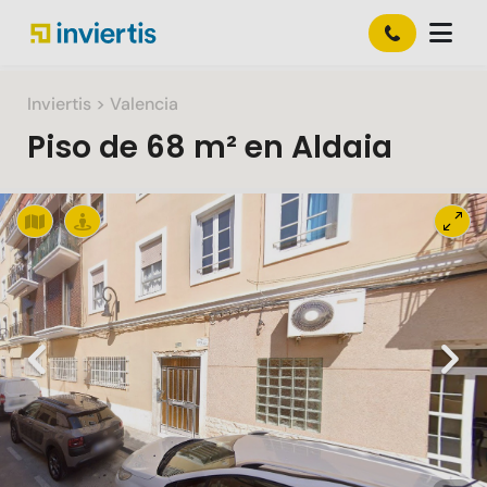
Inviertis
> Valencia
Piso
de
68 m²
en
Aldaia
Slide 1 of 1
Previous
Nex