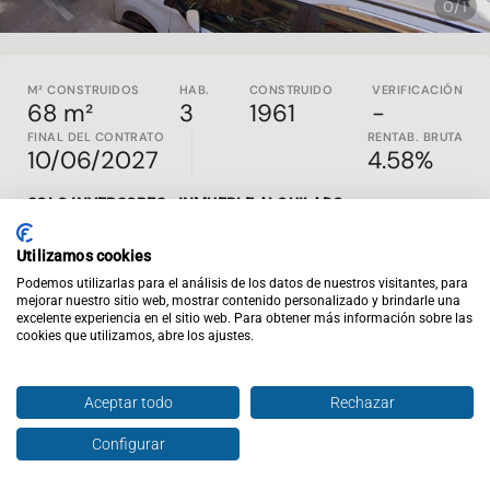
0/1
M² CONSTRUIDOS
HAB.
CONSTRUIDO
VERIFICACIÓN
68 m²
3
1961
-
FINAL DEL CONTRATO
RENTAB. BRUTA
10/06/2027
4.58%
SOLO INVERSORES - INMUEBLE ALQUILADO
No disponemos de los gastos del piso.
Utilizamos cookies
Propiedad con inquilino construida en 1961 en Aldaia,
Podemos utilizarlas para el análisis de los datos de nuestros visitantes, para
provincia de Valencia es un. piso que cuenta con 59,13m2
mejorar nuestro sitio web, mostrar contenido personalizado y brindarle una
excelente experiencia en el sitio web. Para obtener más información sobre las
útiles. Buen estado de conservación.
cookies que utilizamos, abre los ajustes.
Inviertis es la web de inversión inmobiliaria nº1 en España.
En
inviertispro.com
puedes ver y comparar inmuebles en
rentabilidad en todo el país. Todos los activos publicados
Aceptar todo
Rechazar
son en EXCLUSIVA y están alquilados y al día de pago. Si
entras en la web tendrás acceso al contrato de alquiler
Configurar
Hablar con agente
Enviar oferta
vigente, renta mensual, rentabilidad y un completo análisis
financiero del comportamiento de ese inmueble a lo largo