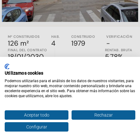
0/2
M² CONSTRUIDOS
HAB.
CONSTRUIDO
VERIFICACIÓN
126 m²
4
1979
-
FINAL DEL CONTRATO
RENTAB. BRUTA
18/01/2030
5.78%
SOLO INVERSORES - INMUEBLE ALQUILADO
Utilizamos cookies
No disponemos de los gastos del piso.
Podemos utilizarlas para el análisis de los datos de nuestros visitantes, para
mejorar nuestro sitio web, mostrar contenido personalizado y brindarle una
Propiedad con inquilino construida en 1979 en Villarrobledo,
excelente experiencia en el sitio web. Para obtener más información sobre las
cookies que utilizamos, abre los ajustes.
Albacete , es una casa que cuenta con 109,56m2 útiles. No se
dispone de información del estado de conservación de la
vivienda
Aceptar todo
Rechazar
Inviertis es la web de inversión inmobiliaria nº1 en España.
En
inviertispro.com
puedes ver y comparar inmuebles en
Configurar
Hablar con agente
Enviar oferta
rentabilidad en todo el país. Todos los activos publicados
son en EXCLUSIVA y están alquilados y al día de pago. Si