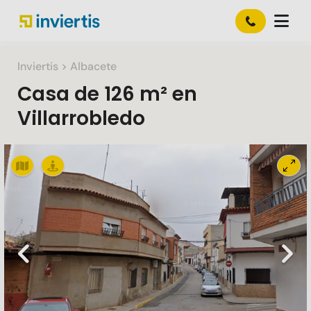
Inviertis
> Albacete
Casa
de
126 m²
en
Villarrobledo
Slide 1 of 2
Previous
Nex