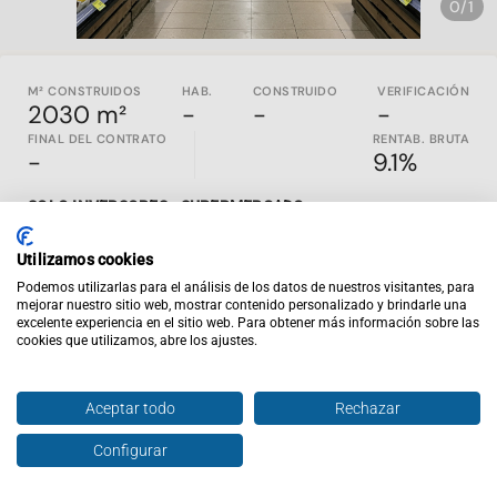
0/1
M² CONSTRUIDOS
HAB.
CONSTRUIDO
VERIFICACIÓN
2030 m²
-
-
-
FINAL DEL CONTRATO
RENTAB. BRUTA
-
9.1%
SOLO INVERSORES - SUPERMERCADO
Supermercado construido en el 2007, ubicado en Béjar con
Utilizamos cookies
con 2.041m2 de planta baja y 2.041 m2 de sótano
gestionado por Alcampo
Podemos utilizarlas para el análisis de los datos de nuestros visitantes, para
mejorar nuestro sitio web, mostrar contenido personalizado y brindarle una
Las fotos aportadas son generadas con IA, pueden no
excelente experiencia en el sitio web. Para obtener más información sobre las
cookies que utilizamos, abre los ajustes.
coincidir con el interior inmueble.
Cuenta con contrato de alquiler hasta marzo de 2038
Se cobrará un 1.5% en concepto de comisión de agencia
Aceptar todo
Rechazar
por la venta.
Inviertis es la web de inversión inmobiliaria nº1 en España.
Configurar
Hablar con agente
Enviar oferta
En
inviertispro.com
puedes ver y comparar inmuebles en
rentabilidad en todo el país. Todos los activos publicados