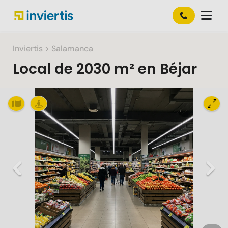
Inviertis
> Salamanca
Local
de
2030 m²
en
Béjar
Slide 1 of 1
Previous
Nex