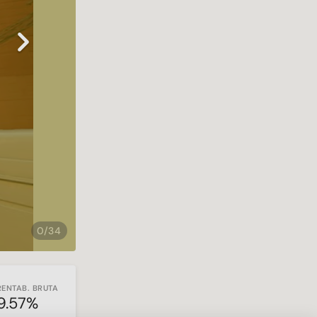
Next
0/34
RENTAB. BRUTA
9.57%