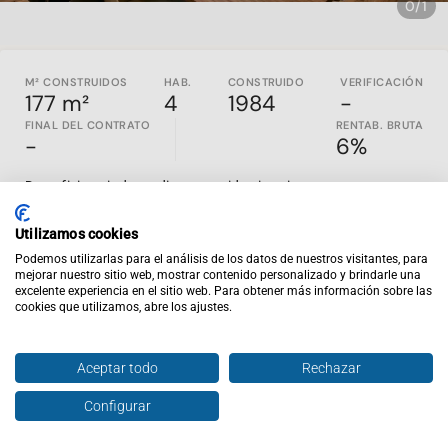
0/1
M² CONSTRUIDOS
HAB.
CONSTRUIDO
VERIFICACIÓN
177 m²
4
1984
-
FINAL DEL CONTRATO
RENTAB. BRUTA
-
6%
Dos oficinas independientes, unidas interiormente y
completamente reformadas, situadas en pleno centro de
Marbella, con
134 m² útiles en total
.
Utilizamos cookies
Ambas fueron renovadas íntegramente entre 2019 y 2020,
Podemos utilizarlas para el análisis de los datos de nuestros visitantes, para
mejorar nuestro sitio web, mostrar contenido personalizado y brindarle una
incorporando nuevos acabados, instalaciones, paneles de
excelente experiencia en el sitio web. Para obtener más información sobre las
cristal y fibra óptica.
cookies que utilizamos, abre los ajustes.
El activo se vende en modalidad
Sell & Lease Back
, de tal
manera que el actual propietario permanecería como inquilino
Aceptar todo
Rechazar
con una renta anual que aporta una
rentabilidad bruta del
6%
.
Configurar
Hablar con agente
Enviar oferta
*Imagen generada con IA para mantener la privacidad del
propietario