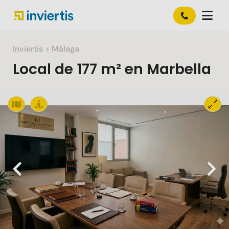
Inviertis
> Málaga
Local
de
177 m²
en
Marbella
Slide 1 of 1
Previous
Nex