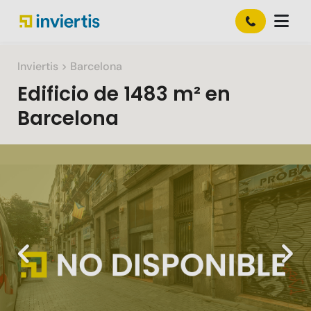
Inviertis
> Barcelona
Edificio
de
1483 m²
en
Barcelona
Slide 1 of 1
Previous
Nex