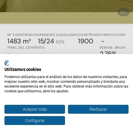
0/1
M² CONSTRUIDOS
UNIDADES ALQUILADAS
CONSTRUIDO
VERIFICACIÓN
1483 m²
15/24
1900
-
63%
FINAL DEL CONTRATO
RENTAB. BRUTA
-
2.76%
EDIFICIO
Utilizamos cookies
Año de construcción: 1900
Podemos utilizarlas para el análisis de los datos de nuestros visitantes, para
Superficie: 1.483m2
mejorar nuestro sitio web, mostrar contenido personalizado y brindarle una
24 activos
excelente experiencia en el sitio web. Para obtener más información sobre las
2 locales
cookies que utilizamos, abre los ajustes.
20 pisos
2 áticos
Aceptar todo
Rechazar
El perfil del residente
en la zona es un hombre de entre 40 y
44 años con estudios de segundo grado y una renta anual en
Configurar
Hablar con agente
la unidad familiar de 30.000€