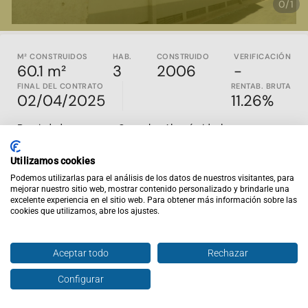
0/1
M² CONSTRUIDOS
HAB.
CONSTRUIDO
VERIFICACIÓN
60.1 m²
3
2006
-
FINAL DEL CONTRATO
RENTAB. BRUTA
02/04/2025
11.26%
Propiedad en venta en Garrucha, Almería, ideal para
inversores. Construida en 2006, esta propiedad cuenta con un
inquilino en la primera planta y tiene una superficie útil de
Utilizamos cookies
51,30 m2. Se distribuye en una cocina-comedor, tres
Podemos utilizarlas para el análisis de los datos de nuestros visitantes, para
habitaciones, un baño, garaje y trastero.
mejorar nuestro sitio web, mostrar contenido personalizado y brindarle una
excelente experiencia en el sitio web. Para obtener más información sobre las
Esta propiedad es ofrecida en exclusiva en Inviertis, la web
cookies que utilizamos, abre los ajustes.
líder en inversión inmobiliaria en España. En
inviertispro.com
puedes encontrar y comparar inmuebles en rentabilidad en
todo el país.
Aceptar todo
Rechazar
En Inviertis nos encargamos de ofrecer solo propiedades en
Configurar
Hablar con agente
Enviar oferta
exclusiva con contratos de alquiler vigentes, inquilinos al día
de pago y con rentabilidades superiores al 5%. Además,