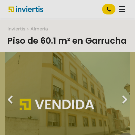
Inviertis
> Almería
Piso
de
60.1 m²
en
Garrucha
Slide 1 of 1
Previous
Nex