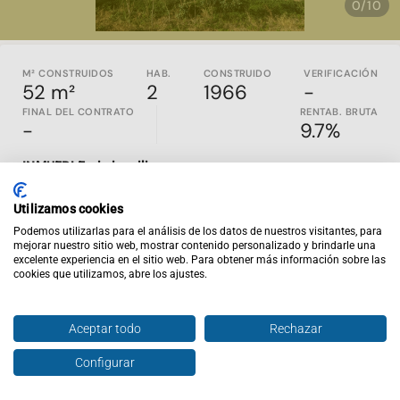
0/10
M² CONSTRUIDOS
HAB.
CONSTRUIDO
VERIFICACIÓN
52 m²
2
1966
-
FINAL DEL CONTRATO
RENTAB. BRUTA
-
9.7%
INMUEBLE sin inquilino
Propiedad construida en el 1966 en Barcelona, Barcelona. Es
Utilizamos cookies
un piso en la quinta planta,
sin ascensor
, cuenta con55,5m2
útiles, distribuidos en salón-comedor, cocina, 2 habitaciones y
Podemos utilizarlas para el análisis de los datos de nuestros visitantes, para
mejorar nuestro sitio web, mostrar contenido personalizado y brindarle una
1 baño. Sin calefacción, con split frio/calor
excelente experiencia en el sitio web. Para obtener más información sobre las
cookies que utilizamos, abre los ajustes.
ITE en proceso
Sin inquilino, se alquilará en el momento de la compra
Inviertis es la web de inversión inmobiliaria nº1 en España.
Aceptar todo
Rechazar
En
inviertispro.com
puedes ver y comparar inmuebles en
rentabilidad en todo el país. Todos los activos publicados
Configurar
Hablar con agente
son en EXCLUSIVA y están alquilados y al día de pago. Si
entras en la web tendrás acceso al contrato de alquiler