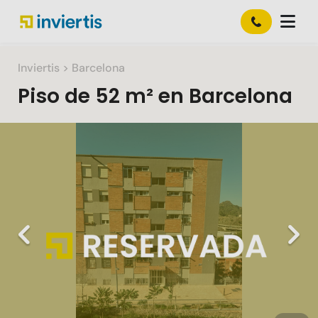
Inviertis
> Barcelona
Piso
de
52 m²
en
Barcelona
Slide 1 of 10
Previous
Nex