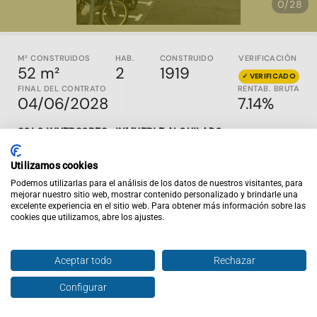
0/28
M² CONSTRUIDOS
HAB.
CONSTRUIDO
VERIFICACIÓN
52 m²
2
1919
✓
VERIFICADO
FINAL DEL CONTRATO
RENTAB. BRUTA
04/06/2028
7.14%
SOLO INVERSORES - INMUEBLE ALQUILADO
.
Propiedad con inquilino, está ubicada en Barcelona,
Utilizamos cookies
Barcelona. Fue construida en 1919 y cuenta con 41 m2 útiles ,
distribuidos en recibidor, salón, cocina abierta y equipada , 2
Podemos utilizarlas para el análisis de los datos de nuestros visitantes, para
mejorar nuestro sitio web, mostrar contenido personalizado y brindarle una
dormitorios, 1 baño, Balcón doble exterior a calle principal con
excelente experiencia en el sitio web. Para obtener más información sobre las
salida desde el salón y desde el dormitorio principal.
Cuenta
cookies que utilizamos, abre los ajustes.
con calefacción y aire acondicionado
Aceptar todo
Rechazar
Inviertis es la web de inversión inmobiliaria nº1 en España.
En
inviertispro.com
puedes ver y comparar inmuebles en
Configurar
Hablar con agente
Enviar oferta
rentabilidad en todo el país. Todos los activos publicados
son en EXCLUSIVA y están alquilados y al día de pago. Si