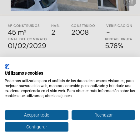
0/6
M² CONSTRUIDOS
HAB.
CONSTRUIDO
VERIFICACIÓN
45 m²
2
2008
-
FINAL DEL CONTRATO
RENTAB. BRUTA
01/02/2029
5.76%
SOLO INVERSORES — VIVIENDA
ALQUILADA CON INQUILINO AL
Utilizamos cookies
CORRIENTE DE PAGO EN TERRASSA
Podemos utilizarlas para el análisis de los datos de nuestros visitantes, para
mejorar nuestro sitio web, mostrar contenido personalizado y brindarle una
excelente experiencia en el sitio web. Para obtener más información sobre las
Vivienda actualmente alquilada, con inquilino al corriente
cookies que utilizamos, abre los ajustes.
de pago
, dirigida exclusivamente a inversores que buscan
ingresos en curso en Terrassa, Barcelona.
Aceptar todo
Rechazar
Construida en
2008
y en
buen estado de conservación
, se
sitúa en una primera planta y dispone de
39,13 m² útiles
. Su
Configurar
Hablar con agente
Enviar oferta
distribución incluye cocina abierta al comedor, dos
habitaciones, un baño y trastero, configurando un espacio