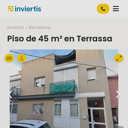
Inviertis
> Barcelona
Piso
de
45 m²
en
Terrassa
Slide 1 of 6
Previous
Nex