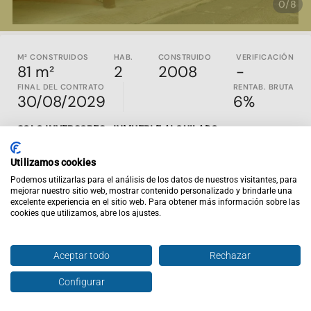
0/8
M² CONSTRUIDOS
HAB.
CONSTRUIDO
VERIFICACIÓN
81 m²
2
2008
-
FINAL DEL CONTRATO
RENTAB. BRUTA
30/08/2029
6%
SOLO INVERSORES - INMUEBLE ALQUILADO
.
Propiedad con inquilino, está ubicada en Benabarre, Huesca.
Utilizamos cookies
Fue construida en 2008 y cuenta con 70,43m2 útiles ,
distribuidos en salón- comedor, cocina,2 habitaciones, 1
Podemos utilizarlas para el análisis de los datos de nuestros visitantes, para
mejorar nuestro sitio web, mostrar contenido personalizado y brindarle una
baño, trastero , plaza de garaje y terraza
excelente experiencia en el sitio web. Para obtener más información sobre las
cookies que utilizamos, abre los ajustes.
Inviertis es la web de inversión inmobiliaria nº1 en España.
En
inviertispro.com
puedes ver y comparar inmuebles en
rentabilidad en todo el país. Todos los activos publicados
Aceptar todo
Rechazar
son en EXCLUSIVA y están alquilados y al día de pago. Si
entras en la web tendrás acceso al contrato de alquiler
Configurar
Hablar con agente
Enviar oferta
vigente, renta mensual, rentabilidad y un completo análisis
financiero del comportamiento de ese inmueble a lo largo