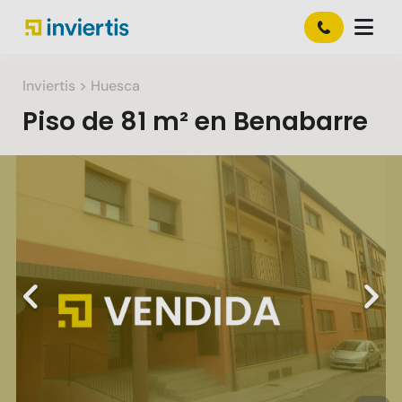
Inviertis
> Huesca
Piso
de
81 m²
en
Benabarre
Slide 1 of 8
Previous
Nex