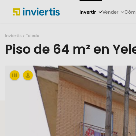
Invertir
Vender
Cómo
Inviertis
> Toledo
Piso
de
64 m²
en
Yel
Slide 1 of 1