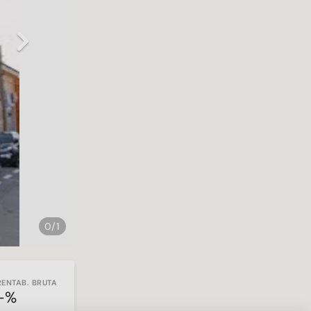
Next
0/1
RENTAB. BRUTA
-%