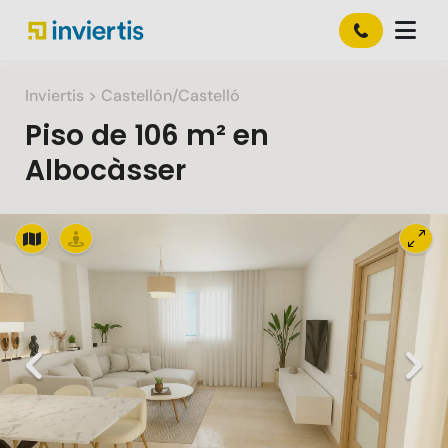
Inviertis
> Castellón/Castelló
Piso
de
106 m²
en
Albocàsser
Slide 1 of 13
Previous
Nex