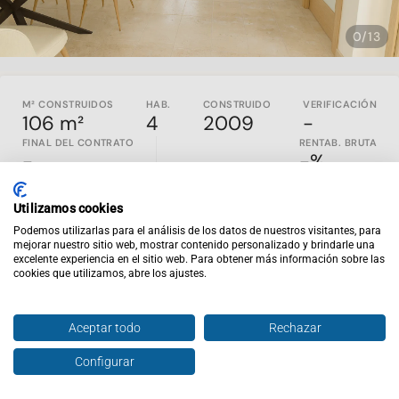
0/13
M² CONSTRUIDOS
HAB.
CONSTRUIDO
VERIFICACIÓN
106 m²
4
2009
-
FINAL DEL CONTRATO
RENTAB. BRUTA
-
-%
Invierte en una ubicación con gran potencial de crecimiento
Utilizamos cookies
en
Albocàsser
, en la comarca de l'Alt Maestrat, un enclave
Podemos utilizarlas para el análisis de los datos de nuestros visitantes, para
cada vez más atractivo para el turismo rural gracias a su
mejorar nuestro sitio web, mostrar contenido personalizado y brindarle una
entorno natural, patrimonio histórico y proximidad a la costa
excelente experiencia en el sitio web. Para obtener más información sobre las
de
Castellón.
Situada a tan solo 35-40 minutos de destinos
cookies que utilizamos, abre los ajustes.
tan demandados como Alcossebre o Peñíscola, la zona
combina la tranquilidad del interior con el atractivo del
turismo de sol y playa.
Aceptar todo
Rechazar
Esta vivienda de
92,17 m² útiles
, ubicada en primera planta y
Configurar
Hablar con agente
Enviar oferta
con acceso independiente, destaca por su versatilidad y
capacidad de adaptación a distintas estrategias de inversión.