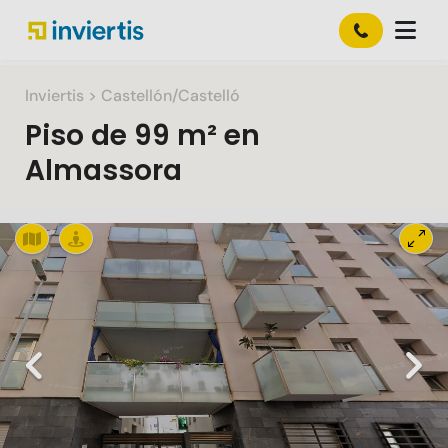
Inviertis
> Castellón/Castelló
Piso
de
99 m²
en
Almassora
Slide 1 of 1
Previous
Nex