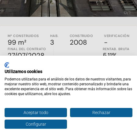
0/1
M² CONSTRUIDOS
HAB.
CONSTRUIDO
VERIFICACIÓN
99 m²
3
2008
-
FINAL DEL CONTRATO
RENTAB. BRUTA
27/07/2028
5.11%
Piso actualmente alquilado a un inquilino al corriente de
Utilizamos cookies
pago
, con ingresos en curso y plaza de garaje y trastero
Podemos utilizarlas para el análisis de los datos de nuestros visitantes, para
incluidos en el arrendamiento.
mejorar nuestro sitio web, mostrar contenido personalizado y brindarle una
excelente experiencia en el sitio web. Para obtener más información sobre las
Ubicada en la segunda planta de un edificio construido en
cookies que utilizamos, abre los ajustes.
2008, la vivienda dispone de
86,08 m² útiles
y se encuentra en
buen estado de conservación. Su distribución comprende tres
habitaciones y un baño, ofreciendo una configuración
Aceptar todo
Rechazar
funcional para un alquiler residencial estable.
El activo incorpora
plaza de garaje y trastero
, dos elementos
Configurar
Hablar con agente
Enviar oferta
que complementan la vivienda y amplían el valor del conjunto
para el inquilino. La finca cuenta además con ascensor,