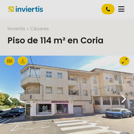
Inviertis
> Cáceres
Piso
de
114 m²
en
Coria
Slide 1 of 1
Previous
Nex