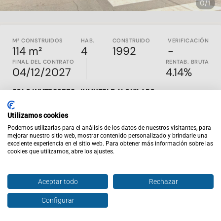
0/1
M² CONSTRUIDOS
HAB.
CONSTRUIDO
VERIFICACIÓN
114 m²
4
1992
-
FINAL DEL CONTRATO
RENTAB. BRUTA
04/12/2027
4.14%
SOLO INVERSORES - INMUEBLE ALQUILADO
Propiedad con inquilino construida en 1992 en Coria, Cáceres,
Utilizamos cookies
es un piso que cuenta con 99,13m2 útiles. Se desconoce el
estado de conservación de la vivienda.
Podemos utilizarlas para el análisis de los datos de nuestros visitantes, para
mejorar nuestro sitio web, mostrar contenido personalizado y brindarle una
No disponemos de los gastos del piso.
excelente experiencia en el sitio web. Para obtener más información sobre las
cookies que utilizamos, abre los ajustes.
Inviertis es la web de inversión inmobiliaria nº1 en España.
En
inviertispro.com
puedes ver y comparar inmuebles en
rentabilidad en todo el país. Todos los activos publicados
Aceptar todo
Rechazar
son en EXCLUSIVA y están alquilados y al día de pago. Si
entras en la web tendrás acceso al contrato de alquiler
Configurar
Hablar con agente
Enviar oferta
vigente, renta mensual, rentabilidad y un completo análisis
financiero del comportamiento de ese inmueble a lo largo