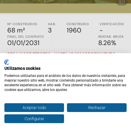
0/1
M² CONSTRUIDOS
HAB.
CONSTRUIDO
VERIFICACIÓN
68 m²
3
1960
-
FINAL DEL CONTRATO
RENTAB. BRUTA
01/01/2031
8.26%
REBAJAS DE FEBRERO - HASTA 15.000€ DE DESCUENTO -
SOLO HASTA EL 28 DE FEBRERO
Utilizamos cookies
PRECIO ANTERIOR: 128.000€
Podemos utilizarlas para el análisis de los datos de nuestros visitantes, para
Propiedad construida en el año 1960 ubicada en Terrassa,
mejorar nuestro sitio web, mostrar contenido personalizado y brindarle una
Barcelona. Se trata de un piso en la primera planta con una
excelente experiencia en el sitio web. Para obtener más información sobre las
cookies que utilizamos, abre los ajustes.
superficie útil de 59,13m2. Ideal para inversores, ya que
actualmente se encuentra alquilada.
En Inviertis, la web líder en inversión inmobiliaria en España,
Aceptar todo
Rechazar
podrás encontrar y comparar inmuebles en rentabilidad en
todo el país. Todos los activos publicados son en exclusiva,
Configurar
Hablar con agente
cuentan con contrato de alquiler vigente y están al día de
pago. Además, ofrecemos un completo análisis financiero del