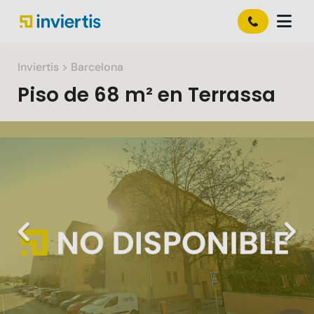
Inviertis
> Barcelona
Piso
de
68 m²
en
Terrassa
Slide 1 of 1
Previous
Nex