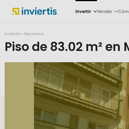
Invertir
Vender
Cómo
Inviertis
> Barcelona
Piso
de
83.02 m²
en
M
Slide 1 of 1