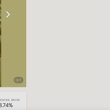
Next
0/1
RENTAB. BRUTA
3.74%