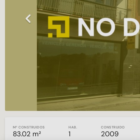
Previous
M² CONSTRUIDOS
HAB.
CONSTRUIDO
83.02 m²
1
2009