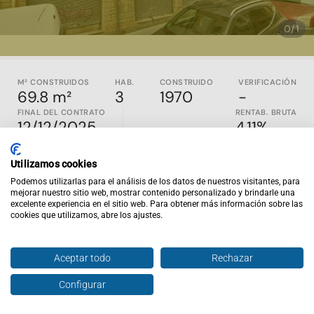
0/1
M² CONSTRUIDOS
HAB.
CONSTRUIDO
VERIFICACIÓN
69.8 m²
3
1970
-
FINAL DEL CONTRATO
RENTAB. BRUTA
12/12/2025
4.11%
SOLO INVERSORES - INMUEBLE ALQUILADO
Utilizamos cookies
Propiedad con inquilinos construida en el 1970 en Barcelona,
Podemos utilizarlas para el análisis de los datos de nuestros visitantes, para
Barcelona. Es un piso sobreático que cuenta con 60,70m2
mejorar nuestro sitio web, mostrar contenido personalizado y brindarle una
excelente experiencia en el sitio web. Para obtener más información sobre las
útiles
cookies que utilizamos, abre los ajustes.
Inviertis es la web de inversión inmobiliaria nº1 en España.
En
inviertispro.com
puedes ver y comparar inmuebles en
rentabilidad en todo el país. Todos los activos publicados
Aceptar todo
Rechazar
son en EXCLUSIVA y están alquilados y al día de pago. Si
entras en la web tendrás acceso al contrato de alquiler
Configurar
Hablar con agente
vigente, renta mensual, rentabilidad y un completo análisis
financiero del comportamiento de ese inmueble a lo largo