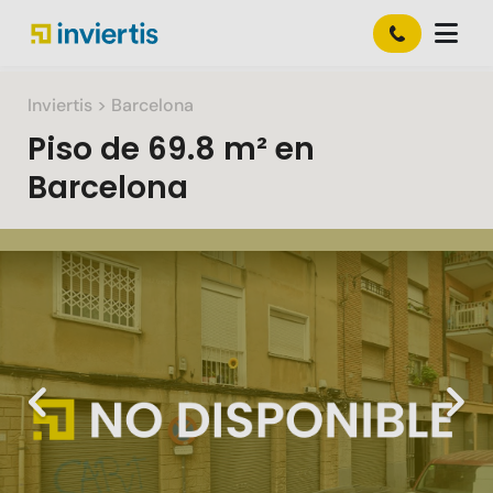
Inviertis
> Barcelona
Piso
de
69.8 m²
en
Barcelona
Slide 1 of 1
Previous
Nex