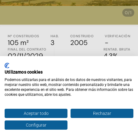
0/1
M² CONSTRUIDOS
HAB.
CONSTRUIDO
VERIFICACIÓN
105 m²
3
2005
-
FINAL DEL CONTRATO
RENTAB. BRUTA
02/11/2029
4.3%
SOLO INVERSORES - INMUEBLE ALQUILADO
Utilizamos cookies
Propiedad con inquilinos construida en el 2005 en Castello de
Podemos utilizarlas para el análisis de los datos de nuestros visitantes, para
la plana, Castellón. Es un piso en la segunda planta que
mejorar nuestro sitio web, mostrar contenido personalizado y brindarle una
excelente experiencia en el sitio web. Para obtener más información sobre las
cuenta con 91,30m2 útiles, distribuidos en 3 habitaciones
cookies que utilizamos, abre los ajustes.
HAY MAS ACTIVOS DISPONIBLES PARA LA COMPRA EN
LOTES
Aceptar todo
Rechazar
Inviertis es la web de inversión inmobiliaria nº1 en España.
Configurar
Hablar con agente
En
inviertispro.com
puedes ver y comparar inmuebles en
rentabilidad en todo el país. Todos los activos publicados