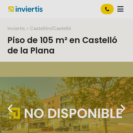
Inviertis
> Castellón/Castelló
Piso
de
105 m²
en
Castelló
de la Plana
Slide 1 of 1
Previous
Nex