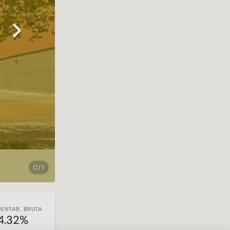
Next
0/1
RENTAB. BRUTA
4.32%