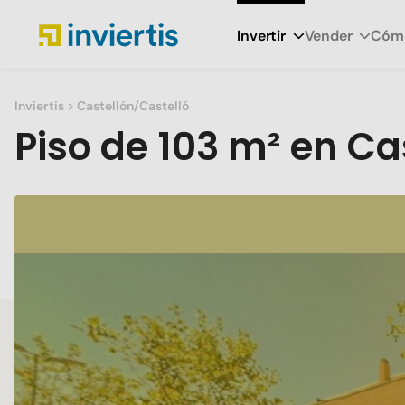
Invertir
Vender
Cómo
Inviertis
> Castellón/Castelló
Piso
de
103 m²
en
Cas
Slide 1 of 1