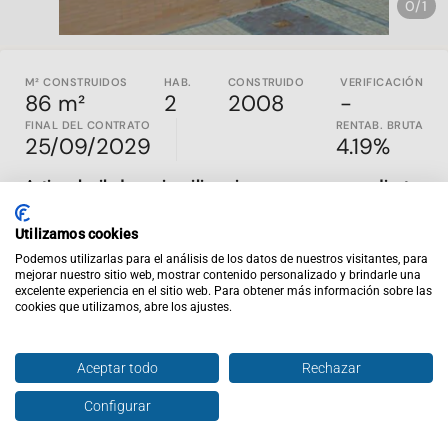
0/1
M² CONSTRUIDOS
HAB.
CONSTRUIDO
VERIFICACIÓN
86 m²
2
2008
-
FINAL DEL CONTRATO
RENTAB. BRUTA
25/09/2029
4.19%
Activo alquilado con inquilino e ingresos en curso mediante
un arrendamiento de larga duración que incluye vivienda,
plaza de garaje y trastero.
Utilizamos cookies
Se comercializa este piso situado en Valdeluz, Yebes,
Podemos utilizarlas para el análisis de los datos de nuestros visitantes, para
mejorar nuestro sitio web, mostrar contenido personalizado y brindarle una
actualmente arrendado junto con sus elementos
excelente experiencia en el sitio web. Para obtener más información sobre las
complementarios. La incorporación del garaje y el trastero en
cookies que utilizamos, abre los ajustes.
el mismo alquiler aporta funcionalidad al conjunto y permite
concentrar su gestión en una sola relación arrendaticia.
Aceptar todo
Rechazar
Construido en 2008 y en buen estado de conservación,
el
inmueble se encuentra en planta baja y dispone de
dos
Configurar
Hablar con agente
Enviar oferta
dormitorios y un baño
. El espacio de almacenamiento y la
plaza de aparcamiento refuerzan las prestaciones de la