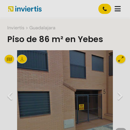
Inviertis
> Guadalajara
Piso
de
86 m²
en
Yebes
Slide 1 of 1
Previous
Nex