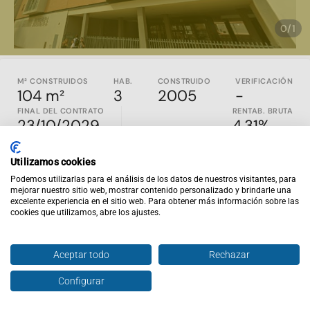
0/1
M² CONSTRUIDOS
HAB.
CONSTRUIDO
VERIFICACIÓN
104 m²
3
2005
-
FINAL DEL CONTRATO
RENTAB. BRUTA
23/10/2029
4.31%
SOLO INVERSORES - INMUEBLE ALQUILADO
Utilizamos cookies
Propiedad con inquilinos construida en el 2005 en Castelló de
Podemos utilizarlas para el análisis de los datos de nuestros visitantes, para
la plana, Castellón. Es un piso en la cuarta planta que cuenta
mejorar nuestro sitio web, mostrar contenido personalizado y brindarle una
excelente experiencia en el sitio web. Para obtener más información sobre las
con 90,43m2 útiles, distribuidos en 3 habitaciones y parking
cookies que utilizamos, abre los ajustes.
HAY MAS ACTIVOS DISPONIBLES PARA LA COMPRA EN
LOTES
Aceptar todo
Rechazar
Inviertis es la web de inversión inmobiliaria nº1 en España.
Configurar
Hablar con agente
En inviertispro.com puedes ver y comparar inmuebles en
rentabilidad en todo el país. Todos los activos publicados