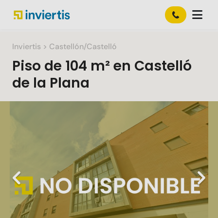
Inviertis
> Castellón/Castelló
Piso
de
104 m²
en
Castelló
de la Plana
Slide 1 of 1
Previous
Nex