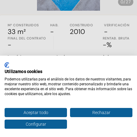
0/27
M² CONSTRUIDOS
HAB.
CONSTRUIDO
VERIFICACIÓN
33 m²
-
2010
-
FINAL DEL CONTRATO
RENTAB. BRUTA
-
-%
Los áticos con terraza privada representan una de las
tipologías más escasas y demandadas del mercado
residencial madrileño, especialmente en zonas bien
Utilizamos cookies
comunicadas que combinan servicios, comodidad y calidad
Podemos utilizarlas para el análisis de los datos de nuestros visitantes, para
de vida. Una oportunidad ideal para quienes buscan un activo
mejorar nuestro sitio web, mostrar contenido personalizado y brindarle una
diferencial con potencial de generación de ingresos y
excelente experiencia en el sitio web. Para obtener más información sobre las
revalorización.
cookies que utilizamos, abre los ajustes.
Ubicado en
Madrid,
este ático libre dispone de
28,69 m² útiles
distribuidos de forma eficiente para maximizar cada espacio.
Aceptar todo
Rechazar
Su principal atractivo es una magnífica
terraza
privada de
14
m²,
un valor añadido cada vez más apreciado por los
Configurar
Hablar con agente
Enviar oferta
inquilinos y que contribuye a incrementar la demanda y la
competitividad del inmueble en el mercado de alquiler.