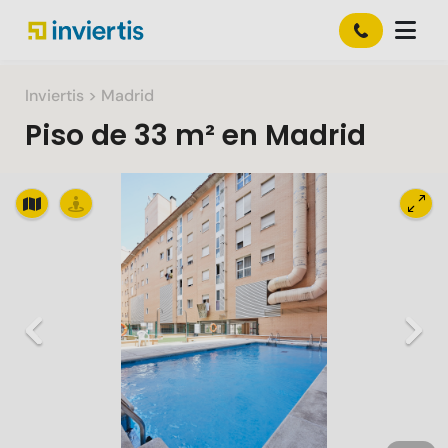
Inviertis
> Madrid
Piso
de
33 m²
en
Madrid
Slide 1 of 27
Previous
Nex