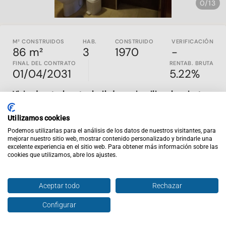
0/13
M² CONSTRUIDOS
HAB.
CONSTRUIDO
VERIFICACIÓN
86 m²
3
1970
-
FINAL DEL CONTRATO
RENTAB. BRUTA
01/04/2031
5.22%
Vivienda actualmente alquilada, con inquilino al corriente
de pago y contrato vigente hasta el 2031, una combinación
que proporciona ingresos desde el primer día y estabilidad a
Utilizamos cookies
largo plazo.
Podemos utilizarlas para el análisis de los datos de nuestros visitantes, para
mejorar nuestro sitio web, mostrar contenido personalizado y brindarle una
Construida en
1970
y en buen estado de conservación, la
excelente experiencia en el sitio web. Para obtener más información sobre las
propiedad se encuentra en una tercera planta de un edificio
cookies que utilizamos, abre los ajustes.
con
ascensor renovado
. Dispone de
74,78 m² útiles
,
distribuidos en salón-comedor, cocina, tres dormitorios y un
baño, una configuración especialmente funcional para el
Aceptar todo
Rechazar
alquiler familiar.
Configurar
Hablar con agente
Enviar oferta
La vivienda incorpora además
terraza interior y lavadero
,
espacios complementarios que mejoran el aprovechamiento