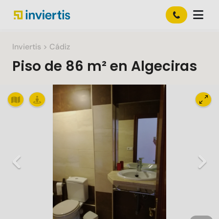
Inviertis
> Cádiz
Piso
de
86 m²
en
Algeciras
Slide 1 of 13
Previous
Nex