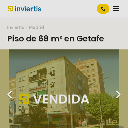
Inviertis
> Madrid
Piso
de
68 m²
en
Getafe
Slide 1 of 2
Previous
Nex