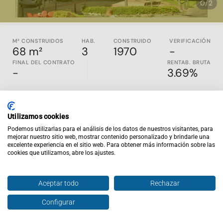
0/2
M² CONSTRUIDOS
HAB.
CONSTRUIDO
VERIFICACIÓN
68 m²
3
1970
-
FINAL DEL CONTRATO
RENTAB. BRUTA
-
3.69%
Año de construcción: 1970
Utilizamos cookies
Renta antigua
Muy buen estado de conservación
Podemos utilizarlas para el análisis de los datos de nuestros visitantes, para
mejorar nuestro sitio web, mostrar contenido personalizado y brindarle una
Superficie de 65m2
excelente experiencia en el sitio web. Para obtener más información sobre las
cookies que utilizamos, abre los ajustes.
Esta propiedad, como toda la localidad,
está excelentemente
comunicada
por tren y carretera a Madrid junto con una línea
de metro. Situado en Juan de la Cierva, a escasos 100 metros
Aceptar todo
Rechazar
andando de la estación de Metro Juan de la Cierva (línea 12) y
con multitud de servicios a su alcance como supermercados,
Configurar
Hablar con agente
Enviar oferta
tiendas, restaurantes, centros escolares, bancos, etc.
Aprovecha esta
oportunidad
para
invertir en Getafe, Madrid