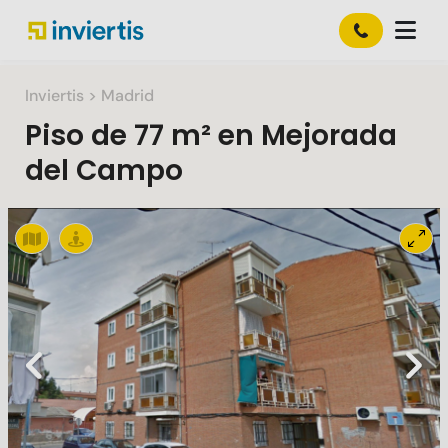
Inviertis
> Madrid
Piso
de
77 m²
en
Mejorada
del Campo
Slide 1 of 2
Previous
Nex