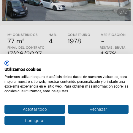
0/2
M² CONSTRUIDOS
HAB.
CONSTRUIDO
VERIFICACIÓN
77 m²
4
1978
-
FINAL DEL CONTRATO
RENTAB. BRUTA
17/06/2027
4.87%
SOLO INVERSORES - INMUEBLE ALQUILADO
Utilizamos cookies
Podemos utilizarlas para el análisis de los datos de nuestros visitantes, para
Los activos residenciales con inquilino en municipios
mejorar nuestro sitio web, mostrar contenido personalizado y brindarle una
excelente experiencia en el sitio web. Para obtener más información sobre las
consolidados del área metropolitana de Madrid representan
cookies que utilizamos, abre los ajustes.
una excelente oportunidad para quienes buscan estabilidad,
liquidez y potencial de crecimiento a medio y largo plazo.
Mejorada del Campo destaca por su entorno residencial, su
Aceptar todo
Rechazar
cercanía a la capital y una demanda de alquiler sostenida.
Esta vivienda,
actualmente alquilada
, fue construida en
1978
Configurar
Hablar con agente
Enviar oferta
y se sitúa en
planta baja
. Cuenta con
77 m² construidos
,
ofreciendo una superficie cómoda y funcional que responde a