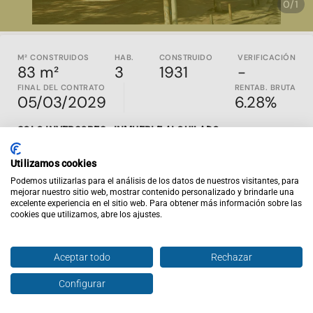
0/1
M² CONSTRUIDOS
HAB.
CONSTRUIDO
VERIFICACIÓN
83 m²
3
1931
-
FINAL DEL CONTRATO
RENTAB. BRUTA
05/03/2029
6.28%
SOLO INVERSORES - INMUEBLE ALQUILADO
Propiedad con inquilino construida en el 1931 en Badalona,
Utilizamos cookies
Barcelona. Es un piso en la segunda planta que cuenta con
72,17 m2 útiles,
distribuidos en 3 habitaciones, 1 baño.
Podemos utilizarlas para el análisis de los datos de nuestros visitantes, para
mejorar nuestro sitio web, mostrar contenido personalizado y brindarle una
Inviertis es la web de inversión inmobiliaria nº1 en España.
excelente experiencia en el sitio web. Para obtener más información sobre las
cookies que utilizamos, abre los ajustes.
En
inviertispro.com
puedes ver y comparar inmuebles en
rentabilidad en todo el país. Todos los activos publicados
son en EXCLUSIVA y están alquilados y al día de pago. Si
Aceptar todo
Rechazar
entras en la web tendrás acceso al contrato de alquiler
vigente, renta mensual, rentabilidad y un completo análisis
Configurar
Hablar con agente
financiero del comportamiento de ese inmueble a lo largo
del tiempo. Se trata de inmuebles procedentes de