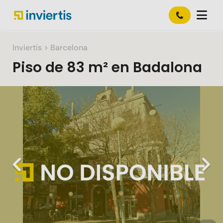
Inviertis
> Barcelona
Piso
de
83 m²
en
Badalona
Slide 1 of 1
Previous
Nex